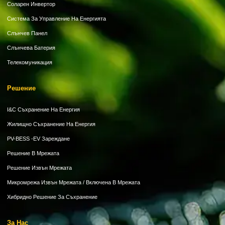
Соларен Инвертор
Система За Управление На Енергията
Слънчев Панел
Слънчева Батерия
Телекомуникация
Решение
I&C Съхранение На Енергия
Жилищно Съхранение На Енергия
PV-BESS -EV Зареждане
Решение В Мрежата
Решение Извън Мрежата
Микромрежа Извън Мрежата / Включена В Мрежата
Хибридно Решение За Съхранение
За Нас