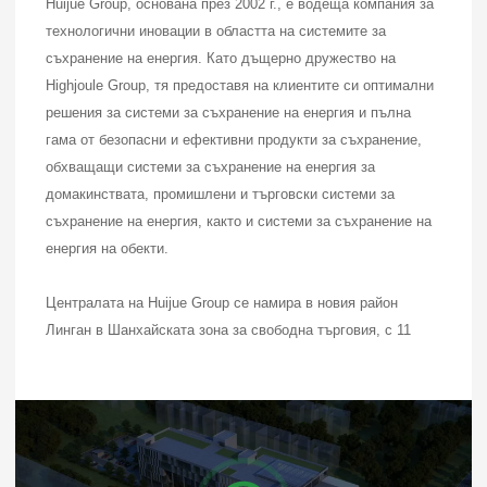
Huijue Group, основана през 2002 г., е водеща компания за
технологични иновации в областта на системите за
съхранение на енергия. Като дъщерно дружество на
Highjoule Group, тя предоставя на клиентите си оптимални
решения за системи за съхранение на енергия и пълна
гама от безопасни и ефективни продукти за съхранение,
обхващащи системи за съхранение на енергия за
домакинствата, промишлени и търговски системи за
съхранение на енергия, както и системи за съхранение на
енергия на обекти.
Централата на Huijue Group се намира в новия район
Линган в Шанхайската зона за свободна търговия, с 11
дъщерни дружества, изцяло притежавани от нея. Тя
управлява модерни производствени бази с обща площ от
350 000 квадратни метра: едната в Нантонг, Дзянсу,
специализирана в персонализирано проектиране и
производство на системи за съхранение на енергия; и