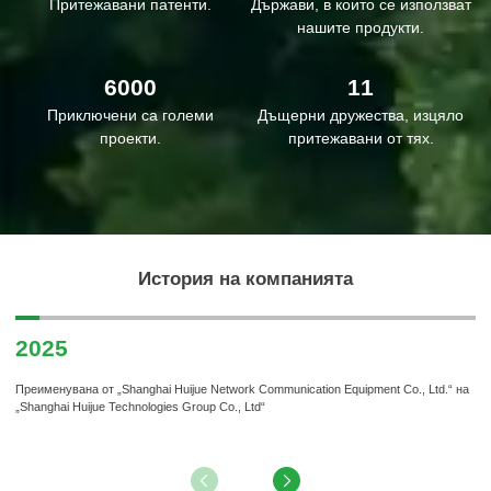
Притежавани патенти.
Държави, в които се използват
споделяне на постиженията“ и е спомогнала за зеленото,
нашите продукти.
здравословно и устойчиво развитие на индустрията чрез
непрекъснато натрупване на иновации и технологични
6000
11
пробиви.
Приключени са големи
Дъщерни дружества, изцяло
проекти.
притежавани от тях.
История на компанията
2025
2
Преименувана от „Shanghai Huijue Network Communication Equipment Co., Ltd.“ на
Сп
„Shanghai Huijue Technologies Group Co., Ltd“
пр
Из
ин