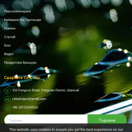
Персонализиране
Набиране На Партньори
Новини
Случай
Блог
Видео
Продуктова Брошура
Свържете Се С Нас
333 Fengcun Road, Fengxian District, Шанхай
chinahuijue@gmail.com
+86 18721624519
Търсене
This website uses cookies to ensure you get the best experience on our