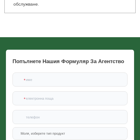
обслужване.
Попълнете Нашия Формуляр За Агентство
x
Свържете се с нас
Ние сме тук, за да отговорим на вашите въпроси и да предоставим енергийните
Моля, изберете тип продукт
решения, които най-добре отговарят на вашите нужди.