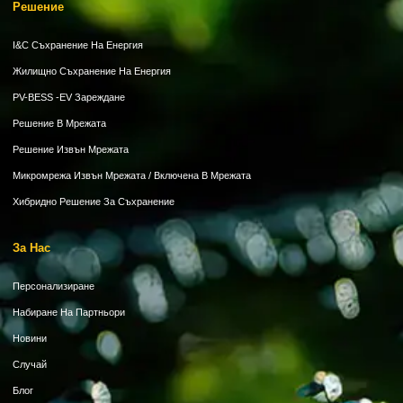
Решение
I&C Съхранение На Енергия
Жилищно Съхранение На Енергия
PV-BESS -EV Зареждане
Решение В Мрежата
Решение Извън Мрежата
Микромрежа Извън Мрежата / Включена В Мрежата
Хибридно Решение За Съхранение
За Нас
Персонализиране
Набиране На Партньори
Новини
Случай
Блог