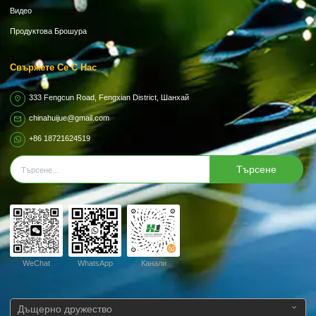
Видео
Продуктова Брошура
Свържете Се С Нас
333 Fengcun Road, Fengxian District, Шанхай
chinahuijue@gmail.com
+86 18721624519
Търсене
WeChat
WhatsApp
Канали
Дъщерно дружество