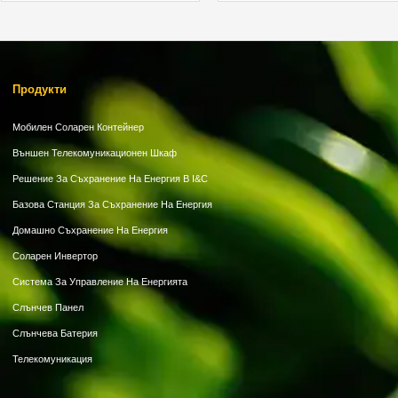
Продукти
Мобилен Соларен Контейнер
Външен Телекомуникационен Шкаф
Решение За Съхранение На Енергия В I&C
Базова Станция За Съхранение На Енергия
Домашно Съхранение На Енергия
Соларен Инвертор
Система За Управление На Енергията
Слънчев Панел
Слънчева Батерия
Телекомуникация