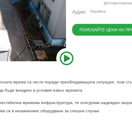
фотоволтаичн
Украйна
Адрес
ПОИСКАЙТЕ ЦЕНА НА ПР
осната мрежа са чести поради преобладаващата ситуация, този сг
да бъде внедрен в условия извън мрежата.
 нестабилна мрежова инфраструктура, тя осигурява надеждно захр
ки се в незаменимо оборудване за спешни случаи.