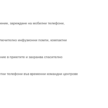
ление, зареждане на мобилни телефони,
ключително инфузионни помпи, компактни
ние в приютите и захранва спасително
литни телефони във временни командни центрове