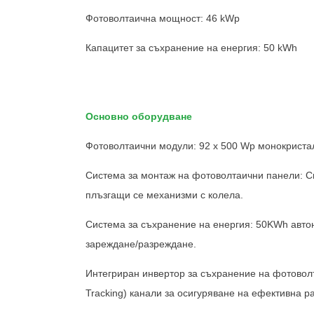
Фотоволтаична мощност: 46 kWp
Капацитет за съхранение на енергия: 50 kWh
Основно оборудване
Фотоволтаични модули: 92 x 500 Wp монокриста
Система за монтаж на фотоволтаични панели: Сг
плъзгащи се механизми с колела.
Ни
Система за съхранение на енергия: 50KWh автон
зареждане/разреждане.
Интегриран инвертор за съхранение на фотовол
Tracking) канали за осигуряване на ефективна 
chinahuijue@gmail.com