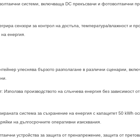
олтаични системи, включваща DC прекъсвачи и фотоволтаични пре
Моля, изберете тип продукт
егрира сензори за контрол на достъпа, температура/влажност и пр
 на енергия.
Изпрати
нтейнер улеснява бързото разполагане в различни сценарии, вклю
ни.
т: Използва производството на слънчева енергия без зависимост о
ираната система за съхранение на енергия с капацитет 50 kWh ос
аряйки на дългосрочните оперативни изисквания.
таични устройства за защита от пренапрежение, защита от претов