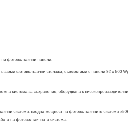
лни фотоволтаични панели.
Свържете се с нас
ъваеми фотоволтаични стелажи, съвместими с панели 92 x 500 Wp
е сме тук, за да отговорим на вашите въпроси и да предоставим енергийните решения,
нужди.
омна система за съхранение, оборудвана с високопроизводителни 
таични системи: входна мощност на фотоволтаичните системи ≥50
работа на фотоволтаичната система.