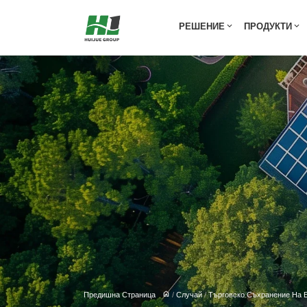
Украйна 46kWp/50kW
РЕШЕНИЕ
ПРОДУКТИ
Предишна Страница
/
Случай
/
Търговско Съхранение На 