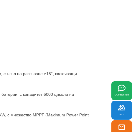
x
, с ъгъл на разгъване ≥15°, включващи
 които най-добре отговарят на вашите
батерии, с капацитет 6000 цикъла на
Съобщение
KW, с множество MPPT (Maximum Power Point
чат