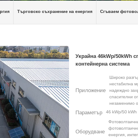
ргия
Търговско съхранение на енергия
Сгъваем фотовол
Украйна 46kWp/50kWh с
контейнерна система
Широко разгър
нестабилна м
Приложение
надеждно зах
спасителни о
незаменимо о
46 kWp/50 kWh
Параметър
Фотоволтаични
фотоволтаични
Оборудване
енергия, инте