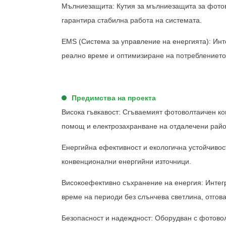
Мълниезащита: Кутия за мълниезащита за фотов
гарантира стабилна работа на системата.
+86 18721624519
EMS (Система за управление на енергията): Инт
реално време и оптимизиране на потреблението
Предимства на проекта
Висока гъвкавост: Сгъваемият фотоволтаичен ко
помощ и електрозахранване на отдалечени райо
Енергийна ефективност и екологична устойчивос
конвенционални енергийни източници.
Високоефективно съхранение на енергия: Интегр
време на периоди без слънчева светлина, отгов
Безопасност и надеждност: Оборудван с фотовол