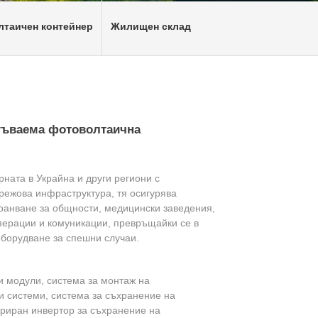
таичен контейнер
Жилищен склад
гъваема фотоволтаична
ната в Украйна и други региони с
режова инфраструктура, тя осигурява
ранване за общности, медицински заведения,
перации и комуникации, превръщайки се в
борудване за спешни случаи.
 модули, система за монтаж на
 системи, система за съхранение на
гриран инвертор за съхранение на