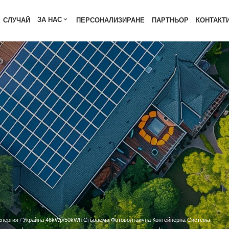
h сгъваема фотоволтаична 
ЗА НАС
СЛУЧАЙ
ПЕРСОНАЛИЗИРАНЕ
ПАРТНЬОР
КОНТАКТ
Енергия
/
Украйна 46kWp/50kWh Сгъваема Фотоволтаична Контейнерна Система