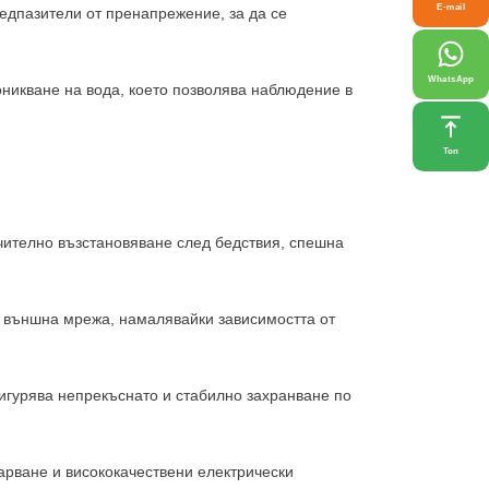
E-mail
дпазители от пренапрежение, за да се
WhatsApp
оникване на вода, което позволява наблюдение в
Топ
чително възстановяване след бедствия, спешна
т външна мрежа, намалявайки зависимостта от
игурява непрекъснато и стабилно захранване по
арване и висококачествени електрически