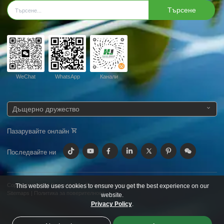
Търсене
WeChat
WhatsApp
Канали
Дъщерно дружество
Пазарувайте онлайн
Последвайте ни
Copyright © 2024
Група Huijue.
Всички права запазени.
This website uses cookies to ensure you get the best experience on our
Sitemaps
|
Политика за поверителност
website.
Privacy Policy
.