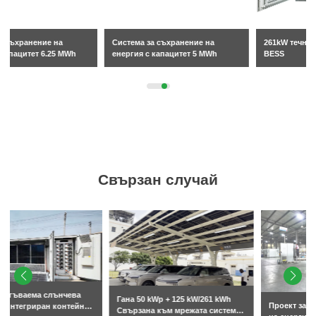
Система за съхранение на
261kW течно охлаждан шкаф
енергия с капацитет 5 MWh
BESS
Свързан случай
Гана 50 kWp + 125 kW/261 kWh
Проект за шкаф за съхранение
Свързана към мрежата система