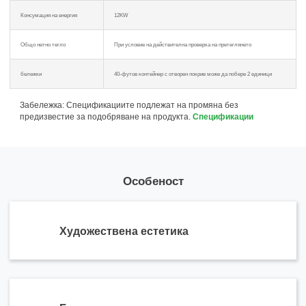
Консумация на енергия
12KW
Общо нетно тегло
При условие на действителна проверка на претеглянето
бележки
40-футов контейнер с отворен покрив може да побере 2 единици
Забележка: Спецификациите подлежат на промяна без
предизвестие за подобряване на продукта.
Спецификации
Особеност
Художествена естетика