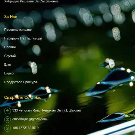
Хибридно Решение За Съхранение
За Нас
Персонализиране
Набиране На Партньори
Новини
Случай
Блог
Видео
Продуктова Брошура
Свържете Се С Нас
333 Fengcun Road, Fengxian District, Шанхай
chinahuijue@gmail.com
+86 18721624519