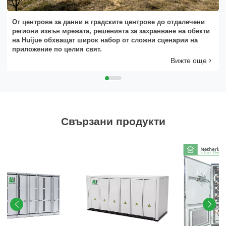
От центрове за данни в градските центрове до отдалечени
региони извън мрежата, решенията за захранване на обекти
Моля, изберете тип продукт
на Huijue обхващат широк набор от сложни сценарии на
приложение по целия свят.
Вижте още
Свързани продукти
Изпрати