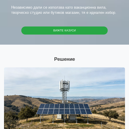
Независимо дали се използва като ваканционна вила,
творческо студио или бутиков магазин, тя е идеален избор.
ВИЖТЕ КАЗУСИ
Решение
x
Свържете се с нас
Ние сме тук, за да отговорим на вашите въпроси и да предоставим енергийните
решения, които най-добре отговарят на вашите нужди.