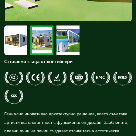
Сгъваема къща от контейнери
Гениално иновативно архитектурно решение, което съчетава
артистична елегантност с функционален дизайн. Заоблените,
плавни външни линии създават отличителна естетическа