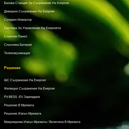
Базова Станция За Съхранение На Енергия
Домашно Съхранение На Енергия
Соларен Инвертор
Система За Управление На Енергията
Слънчев Панел
Слънчева Батерия
Телекомуникация
Решение
I&C Съхранение На Енергия
Жилищно Съхранение На Енергия
PV-BESS -EV Зареждане
Решение В Мрежата
Решение Извън Мрежата
Микромрежа Извън Мрежата / Включена В Мрежата