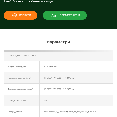
Тип:
Малка сглобяема къща
ИЗПРАТИ
ВЗЕМЕТЕ ЦЕНА
параметри
Плъзгаща се ябълкова капсула
Модел на продукта
HJ-IMHSS-002
Разгънати размери (мм)
(L) 5700 * (W) 3850 * (Н) 2970mm
Транспортни размери (мм)
(L) 5700 * (W) 2050 * (Н) 2970mm
Площ на отпечатъка
22㎡
Разпределение
Една спалня, една всекидневна, една кухня и една баня