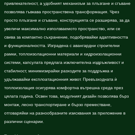
привлекателност, а удобният механизъм за плъзгане и сгъване
позволява гъвкава пространствена трансформация. Чрез
просто плъзгане и сгъване, конструкцията се разширява, за да
увеличи максимално използваемото пространство, или се
свива за компактно съхранение, подобрявайки адаптивността
и функционалността. Изградена с авангардни строителни
рамки, топлоизолационни материали и хидроизолационни
системи, капсулата предлага изключителна издръжливост и
стабилност, минимизирайки разходите за поддръжка и
удължавайки експлоатационния живот. Превъзходната ѝ
топлоизолация осигурява комфортна вътрешна среда през
цялата година. Освен това, модулният дизайн позволява бърз
монтаж, лесно транспортиране и бързо преместване,
отговаряйки на разнообразните изисквания за приложение в
различни сценарии.