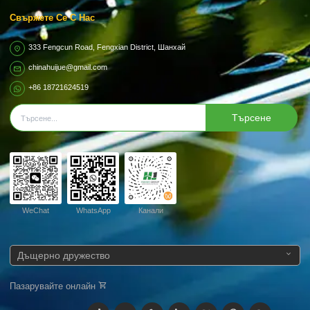
Свържете Се С Нас
333 Fengcun Road, Fengxian District, Шанхай
chinahuijue@gmail.com
+86 18721624519
Търсене
WeChat
WhatsApp
Канали
Дъщерно дружество
Пазарувайте онлайн