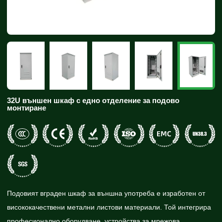
32U външен шкаф с едно отделение за подово
монтиране
Подовият вграден шкаф за външна употреба е изработен от
висококачествени метални листови материали. Той интегрира
професионално оборудване, устройства за мрежова