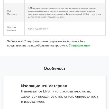
1. Може да се свърже с детектори за дим, магнити за врати, сензори за вода,
Unit
инфрачервени сензори и др., а информацията за околната среда може да се
Мониторинг
преглежда през платформата; стандартен 1U монтаж в шкаф; 2. Софтуерът може
да преглежда събраните данни и аларми.
Метод на
Картон + дървен палет
опаковане
Забележка: Спецификациите подлежат на промяна без
предизвестие за подобряване на продукта.
Спецификации
Особеност
Изолационен материал
Използват се EPS пянопластови плоскости,
характеризиращи се с ниска топлопроводимост
и висока якост.