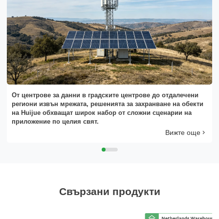
От центрове за данни в градските центрове до отдалечени
региони извън мрежата, решенията за захранване на обекти
на Huijue обхващат широк набор от сложни сценарии на
приложение по целия свят.
Вижте още
Свързани продукти