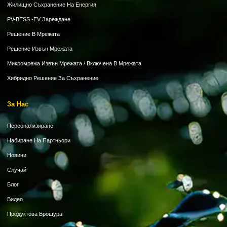
Жилищно Съхранение На Енергия
PV-BESS -EV Зареждане
Решение В Мрежата
Решение Извън Мрежата
Микромрежа Извън Мрежата / Включена В Мрежата
Хибридно Решение За Съхранение
За Нас
Персонализиране
Набиране На Партньори
Новини
Случай
Блог
Видео
Продуктова Брошура