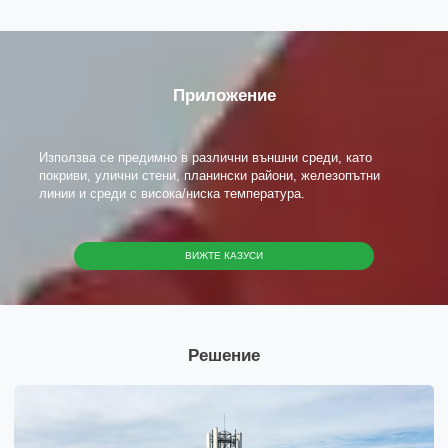
Изпрати
Приложение
Използва се предимно в различни външни среди, като
покриви, улични стени, планински райони, железопътни
линии и среди с висока/ниска температура.
ВИЖТЕ КАЗУСИ
Решение