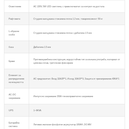
Осветление
AC 220V, 5W LED светлина, с превключвател за контрол на достъпа
Рафтовете
Студено валцувана стоманена плоча 1.2 мм, товароносимост 50 кг
L-образни
Студено валцувана стоманена плоча с дебелина 1.5 мм
скоби
база
Дебелина 1.5 мм
Противокражбена конструкция, водоустойчив тип за външна употреба, материал от
Брави
цинкова сплав, триточково фиксиране
Елемент за
разпределение
AC предпазител: Вход 32A/2P*1, Изход 10A/1P*3, Защита от пренапрежение 40KA*1
на мощността
AC-DC
Импулсно захранване 150A токоизправително захранване
захранване
UPS
1~6KVA
Батерийна
Литиево-железен фосфатен акумулатор 100AH, DC48V
система