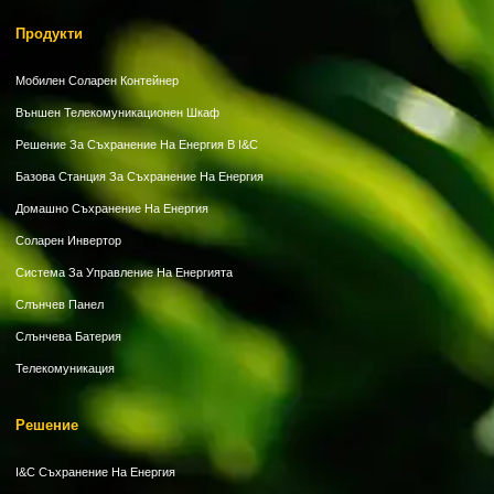
Продукти
Мобилен Соларен Контейнер
Външен Телекомуникационен Шкаф
Решение За Съхранение На Енергия В I&C
Базова Станция За Съхранение На Енергия
Домашно Съхранение На Енергия
Соларен Инвертор
Система За Управление На Енергията
Слънчев Панел
Слънчева Батерия
Телекомуникация
Решение
I&C Съхранение На Енергия