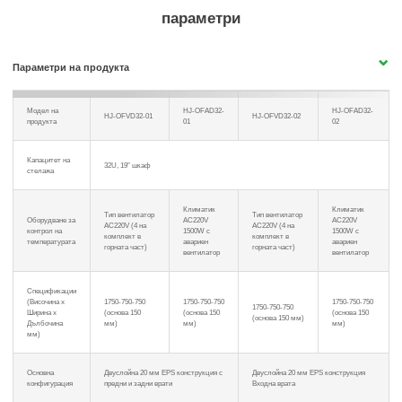
параметри
Параметри на продукта
Модел на
HJ-OFAD32-
HJ-OFAD32-
HJ-OFVD32-01
HJ-OFVD32-02
продукта
01
02
Капацитет на
32U, 19″ шкаф
стелажа
Климатик
Климатик
Тип вентилатор
Тип вентилатор
Оборудване за
AC220V
AC220V
AC220V (4 на
AC220V (4 на
контрол на
1500W с
1500W с
комплект в
комплект в
температурата
авариен
авариен
горната част)
горната част)
вентилатор
вентилатор
Спецификации
(Височина x
1750-750-750
1750-750-750
1750-750-750
1750-750-750
Ширина x
(основа 150
(основа 150
(основа 150
(основа 150 мм)
Дълбочина
мм)
мм)
мм)
мм)
Основна
Двуслойна 20 мм EPS конструкция с
Двуслойна 20 мм EPS конструкция
конфигурация
предни и задни врати
Входна врата