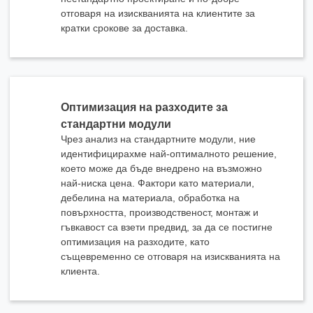
отговаря на изискванията на клиентите за
кратки срокове за доставка.
x
Свържете се с нас
Ние сме тук, за да отговорим на вашите въпроси и да предоставим енергийните
Оптимизация на разходите за
решения, които най-добре отговарят на вашите нужди.
стандартни модули
Чрез анализ на стандартните модули, ние
идентифицирахме най-оптималното решение,
което може да бъде внедрено на възможно
най-ниска цена. Фактори като материали,
дебелина на материала, обработка на
повърхността, производственост, монтаж и
гъвкавост са взети предвид, за да се постигне
оптимизация на разходите, като
Моля, изберете тип продукт
същевременно се отговаря на изискванията на
клиента.