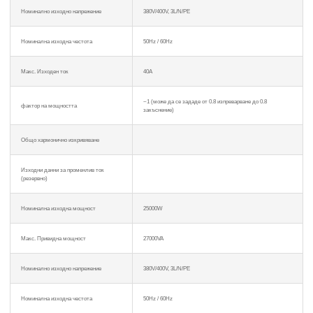
Номинално изходно напрежение
380V/400V, 3L/N/PE
Номинална изходна честота
50Hz / 60Hz
Макс. Изходен ток
40A
~1 (може да се зададе от 0.8 изпреварване до 0.8
фактор на мощността
закъснение)
Общо хармонично изкривяване
Изходни данни за променлив ток
(резервно)
Номинална изходна мощност
25000W
Макс. Привидна мощност
27000VA
Номинално изходно напрежение
380V/400V, 3L/N/PE
Номинална изходна честота
50Hz / 60Hz