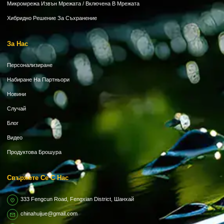
Микромрежа Извън Мрежата / Включена В Мрежата
Хибридно Решение За Съхранение
За Нас
Персонализиране
Набиране На Партньори
Новини
Случай
Блог
Видео
Продуктова Брошура
Свържете Се С Нас
333 Fengcun Road, Fengxian District, Шанхай
chinahuijue@gmail.com