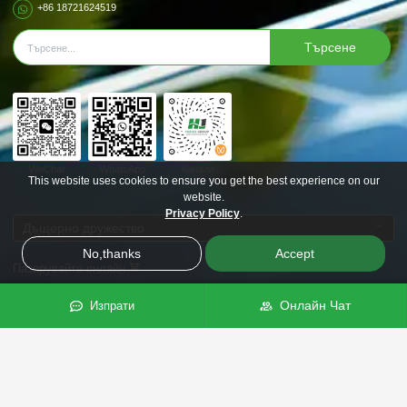
+86 18721624519
Търсене
WeChat
WhatsApp
Канали
This website uses cookies to ensure you get the best experience on our
website.
Privacy Policy
.
Дъщерно дружество
No,thanks
Accept
Пазарувайте онлайн
Онлайн Чат
Изпрати
Последвайте ни
Copyright © 2024
Група Huijue.
Всички права запазени.
Sitemaps
|
Политика за поверителност