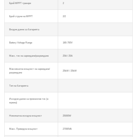
Брой MPPT тракери
2
Брой струни на MPPT
2/2
Входни данни за батерията
Battery Voltage Range
180-700V
Макс. ток на зареждане/разреждане
25A / 25A
Максимална мощност на зареждане/
25kW / 25kW
разреждане
Тип на батерията
Изходни данни за променлив ток (в
мрежа)
Номинална изходна мощност
25000W
Макс. Привидна мощност
27000VA