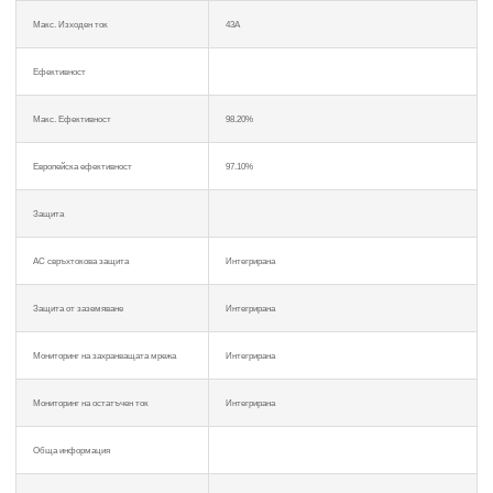
Макс. Изходен ток
43A
Ефективност
Макс. Ефективност
98.20%
Европейска ефективност
97.10%
Защита
AC свръхтокова защита
Интегрирана
Защита от заземяване
Интегрирана
Мониторинг на захранващата мрежа
Интегрирана
Мониторинг на остатъчен ток
Интегрирана
Обща информация