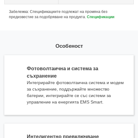
Забележка: Спецификациите подлежат на промяна без
предизвестие за подобряване на продукта.
Спецификации
Особеност
x
Свържете се с нас
Фотоволтаична и система за
Ние сме тук, за да отговорим на вашите въпроси и да предоставим енергийните
решения, които най-добре отговарят на вашите нужди.
съхранение
Интегрирайте фотоволтаична система и модем
за съхранение, поддържайте множество
батерии, интегрирайте се със системи за
управление на енергията EMS Smart.
Моля, изберете тип продукт
Интелигентно превключване