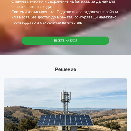
слънчева енергия и съхранение на батерии, за да намали
оперативните разходи.
Системи извън мрежата: Подходящи за отдалечени райони
или места без достъп до мрежата, осигуряващи надеждно
производство и съхранение на енергия.
ВИЖТЕ КАЗУСИ
Решение