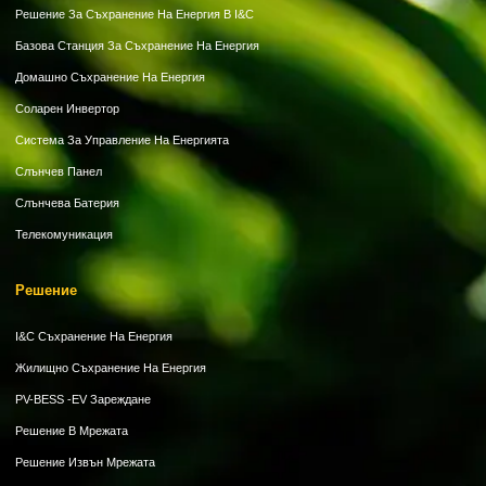
Решение За Съхранение На Енергия В I&C
Базова Станция За Съхранение На Енергия
Домашно Съхранение На Енергия
Соларен Инвертор
Система За Управление На Енергията
Слънчев Панел
Слънчева Батерия
Телекомуникация
Решение
I&C Съхранение На Енергия
Жилищно Съхранение На Енергия
PV-BESS -EV Зареждане
Решение В Мрежата
Решение Извън Мрежата