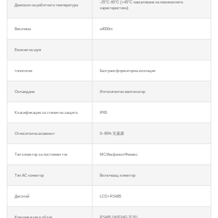
-25°C-60°C (>45°C намаляване на номиналните
Диапазон на работната температура
характеристики)
Височина
≤4000m
Емисии на шум
топология
Безтрансформаторна изолация
Охлаждане
Интелигентен вентилатор
Класификация за степен на защита
IP65
Относителна влажност
0~95% 无凝露
Тип конектор за постоянен ток
MC/Амфенол/Феникс
Тип AC конектор
Включващ конектор
Дисплей
LCD+RS485
Комуникация в облак
RS485 (WIFI/4G 可选)