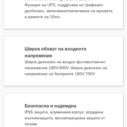
Функция на UPS, поддръжка на трифазен
дисбаланс, включване/изключване на мрежата
в рамките на 10ms.
Изпрати
Широк обхват на входното
напрежение
Широк диапазон на входно фотоволтаично
напрежение 180V-900V. Широк диапазон на
напрежение на батериите 180V-700V.
Безопасна и надеждна
IP65 защита, алуминиев корпус, вградена
мълниезащита, високопрецизна защита от
течове.