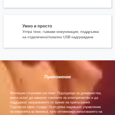
Умно и просто
Ултра тихи, гъвкави комуникации, поддръжка
на отдалечено/локално USB надграждане.
Приложение
Жилищни слънчеви системи: Подходящи за домакинства,
които искат да намалят сметките за електричество и да
поддържат захранването по време на прекъсвания.
Търговски офис сгради: Осигурява надеждно управление
на енергията за бизнеса, като оптимизира използването на