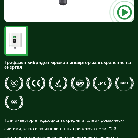
Трифазен хибриден мрежов инвертор за съхранение на
енергия
Този инвертор е подходящ за средни и големи домакински
системи, както и за интелигентни превключватели. Той
интегрира фотоволтаично управление и управление на