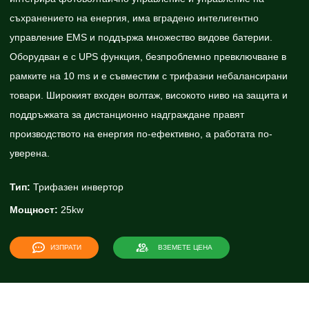
съхранението на енергия, има вградено интелигентно
управление EMS и поддържа множество видове батерии.
Оборудван е с UPS функция, безпроблемно превключване в
рамките на 10 ms и е съвместим с трифазни небалансирани
товари. Широкият входен волтаж, високото ниво на защита и
поддръжката за дистанционно надграждане правят
производството на енергия по-ефективно, а работата по-
уверена.
Тип:
Трифазен инвертор
Мощност:
25kw
ИЗПРАТИ
ВЗЕМЕТЕ ЦЕНА