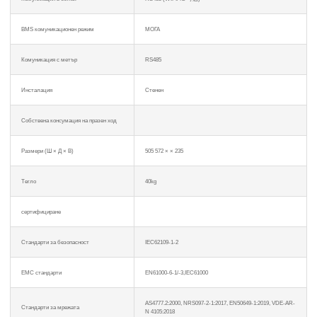
BMS комуникационен режим
МОГА
Комуникация с метър
RS485
Инсталация
Стенен
Собствена консумация на празен ход
Размери (Ш × Д × В)
505 572 × × 235
Тегло
40kg
сертифициране
Стандарти за безопасност
IEC62109-1-2
ЕМС стандарти
EN61000-6-1/-3,IEC61000
AS4777.2:2000, NRS097-2-1:2017, EN50649-1:2019, VDE-AR-
Стандарти за мрежата
N 4105:2018